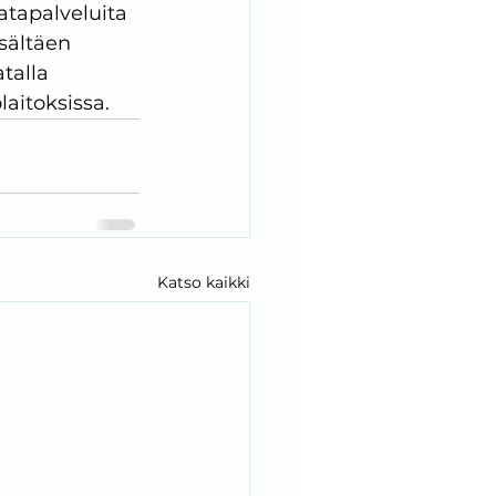
atapalveluita 
sältäen 
talla 
aitoksissa.
Katso kaikki