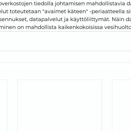
overkostojen tiedolla johtamisen mahdollistavia d
elut toteutetaan "avaimet käteen" -periaatteella si
sennukset, datapalvelut ja käyttöliittymät. Näin da
minen on mahdollista kaikenkokoisissa vesihuoltol