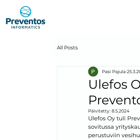
All Posts
Pasi Pajula
25.3.
Ulefos O
Prevento
Päivitetty:
8.5.2024
Ulefos Oy tuli Pr
sovitussa yrityska
perustuviin vesihu